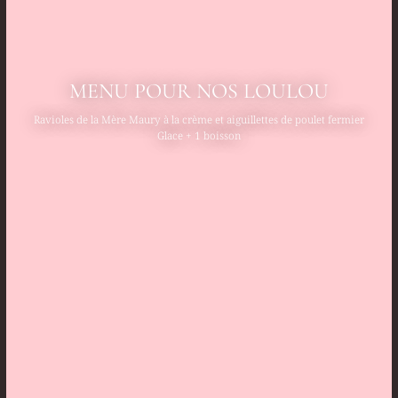
MENU POUR NOS LOULOU
Ravioles de la Mère Maury à la crème et aiguillettes de poulet fermier
Glace + 1 boisson