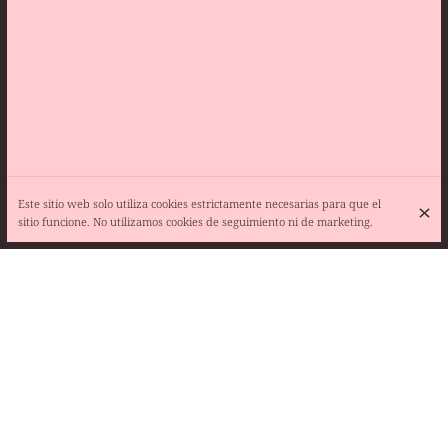
Este sitio web solo utiliza cookies estrictamente necesarias para que el
sitio funcione. No utilizamos cookies de seguimiento ni de marketing.
pour nos LOULOU
Ravioles de la Mère Maury à la crème et aiguillettes de poulet fermier
Glace + 1 boisson
POUR NOS LOULOU
15 €
Ravioles de la Mère Maury à la crème et aiguillettes de poulet
fermier Glace + 1 boisson