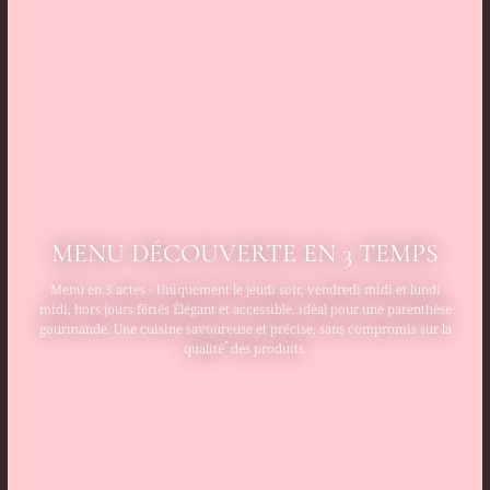
MENU DÉCOUVERTE EN 3 TEMPS
Menu en 3 actes - Uniquement le jeudi soir, vendredi midi et lundi
midi, hors jours fériés Élégant et accessible, idéal pour une parenthèse
gourmande. Une cuisine savoureuse et précise, sans compromis sur la
qualité ́ des produits.