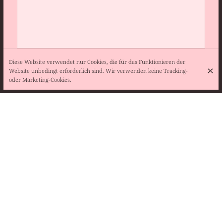
Diese Website verwendet nur Cookies, die für das Funktionieren der
Website unbedingt erforderlich sind. Wir verwenden keine Tracking-
oder Marketing-Cookies.
Chemin de la Cadouillière, 26270 Saulce-sur-Rhône
+33 6 77 51 54 65
+33 6 77 51 54 65
Kontakt
DIE ÖFFNUNGSZEITEN
Montag
12:15 - 14:00