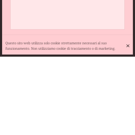
Questo sito web utilizza solo cookie strettamente necessari al suo
funzionamento. Non utilizziamo cookie di tracciamento o di marketing.
Chemin de la Cadouillière, 26270 Saulce-sur-Rhône
+33 6 77 51 54 65
+33 6 77 51 54 65
Contatti
ORARI DI APERTURA
Lunedì
12:15 - 14:00